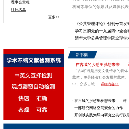
理事会章程
科司等单位的领导以及媒体代表、出
往届名单
更多>>
·
《公共管理评论》创刊号首发式
·
学习贯彻党的十九届四中全会
·
清华大学公共管理学院全球学
新书架
在古城的乡愁里驰想未来——
“古城”既是历史文化传承的载体
载体，更是经济社会发展的载体。
中，众多古城......
详细内容>>
·
在古城的乡愁里驰想未来——评《古
·
一部研究网络空间安全的力作——评
·
开创以实践为导向研究公共行政理论