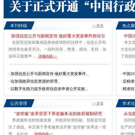
本刊特稿
>>更多
热点聚
加强信息公开与新闻宣传 做好重大突发事件舆论引
中国
在新型冠状病毒感染肺炎疫情防控过程中，信息公开和
本文首
舆情变化备受关注。一段时间里，赞美、感动、支持、加
大支柱
油等正能量声......
了我国扶贫
详细内容>>
·
加强信息公开与新闻宣传 做好重大突发事件...
·
中国2
·
论加强政府信息资源的管理...
·
后精准
·
以数字化助力提升政府信息依申请公开实效...
·
精准扶
公共管理
>>更多
学术论
“放管服”改革背景下养老服务业的政府规制研究
从实
养老服务业的快速发展，对政府转变职能、创新监管提
回到现
出了挑战。本文基于养老服务业开展“放管服”改革这一背
生产的
景，从社会......
的“经验中介
详细内容>>